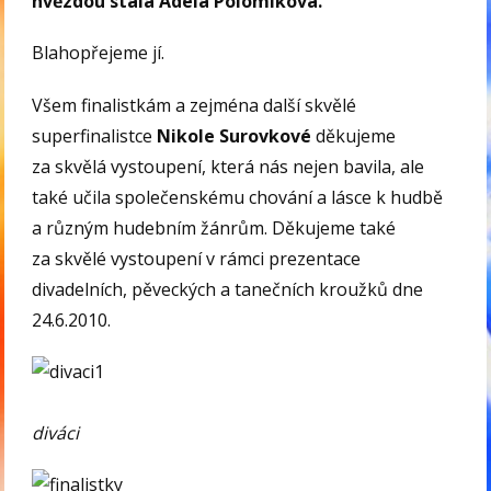
hvězdou stala Adéla Polomíková.
Blahopřejeme jí.
Všem finalistkám a zejména další skvělé
superfinalistce
Nikole Surovkové
děkujeme
za skvělá vystoupení, která nás nejen bavila, ale
také učila společenskému chování a lásce k hudbě
a různým hudebním žánrům. Děkujeme také
za skvělé vystoupení v rámci prezentace
divadelních, pěveckých a tanečních kroužků dne
24.6.2010.
diváci