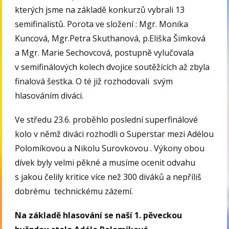
kterých jsme na základě konkurzů vybrali 13
semifinalistů. Porota ve složení : Mgr. Monika
Kuncová, Mgr.Petra Skuthanová, p.Eliška Šimková
a Mgr. Marie Sechovcová, postupně vylučovala
v semifinálových kolech dvojice soutěžících až zbyla
finalová šestka. O té již rozhodovali svým
hlasováním diváci.
Ve středu 23.6. proběhlo poslední superfinálové
kolo v němž diváci rozhodli o Superstar mezi Adélou
Polomíkovou a Nikolu Surovkovou . Výkony obou
dívek byly velmi pěkné a musíme ocenit odvahu
s jakou čelily kritice více než 300 diváků a nepříliš
dobrému technickému zázemí.
Na základě hlasování se naší 1. pěveckou