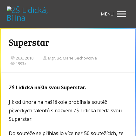
MENU
Superstar
26.6. 2010
Mgr. Bc. Marie Sechovcová
1993x
ZŠ Lidická našla svou Superstar.
Již od února na naší škole probíhala soutěž
pěveckých talentů s názvem ZŠ Lidická hledá svou
Superstar.
Do soutěže se přihlásilo více než 50 soutěžících, ze