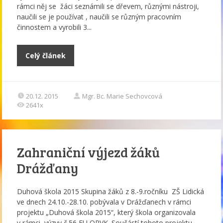
rámci něj se žáci seznámili se dřevem, různými nástroji,
naučili se je používat , naučili se různým pracovním
činnostem a vyrobili 3...
Celý článek
20.12. 2015
Mgr. Bc. Marie Sechovcová
2641x
Zahraniční výjezd žáků
Drážďany
Duhová škola 2015 Skupina žáků z 8.-9.ročníku ZŠ Lidická
ve dnech 24.10.-28.10. pobývala v Drážďanech v rámci
projektu „Duhová škola 2015“, který škola organizovala
v rámci výzvy č.56 EU OPVK. Součástí tohoto projektu