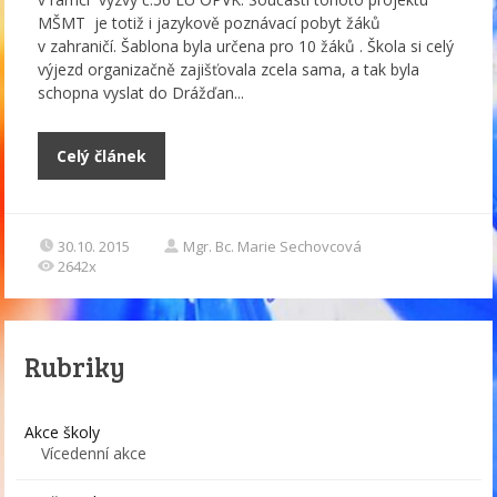
MŠMT je totiž i jazykově poznávací pobyt žáků
v zahraničí. Šablona byla určena pro 10 žáků . Škola si celý
výjezd organizačně zajišťovala zcela sama, a tak byla
schopna vyslat do Drážďan...
Celý článek
30.10. 2015
Mgr. Bc. Marie Sechovcová
2642x
Rubriky
Akce školy
Vícedenní akce