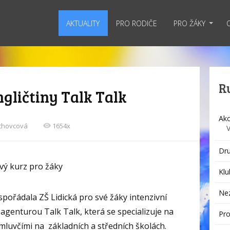
AKTUALITY
PRO RODIČE
PRO ŽÁKY
R
gličtiny Talk Talk
Akc
echovcová
1654x
Dru
vý kurz pro žáky
Klu
Ne
spořádala ZŠ Lidická pro své žáky intenzivní
 agenturou Talk Talk, která se specializuje na
Pro
mluvčími na základních a středních školách.