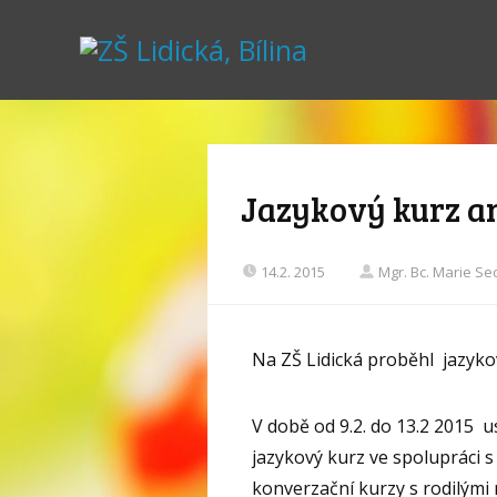
Jazykový kurz an
14.2. 2015
Mgr. Bc. Marie S
Na ZŠ Lidická proběhl jazyko
V době od 9.2. do 13.2 2015 u
jazykový kurz ve spolupráci s
konverzační kurzy s rodilými 