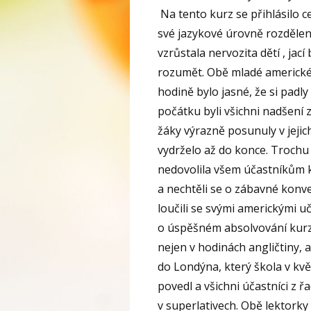
Na tento kurz se přihlásilo ce
své jazykové úrovně rozdělen
vzrůstala nervozita dětí , jac
rozumět. Obě mladé americké l
hodině bylo jasné, že si padly
počátku byli všichni nadšení 
žáky výrazně posunuly v jejic
vydrželo až do konce. Trochu 
nedovolila všem účastníkům ku
a nechtěli se o zábavné konve
loučili se svými americkými uč
o úspěšném absolvování kurz
nejen v hodinách angličtiny, 
do Londýna, který škola v kvě
povedl a všichni účastníci z řa
v superlativech. Obě lektorky