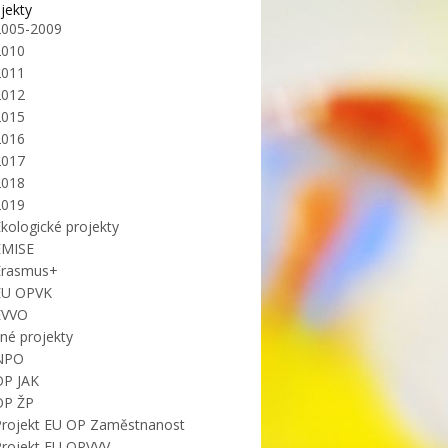
jekty
2005-2009
2010
2011
2012
2015
2016
2017
2018
2019
kologické projekty
EMISE
Erasmus+
EU OPVK
EVVO
iné projekty
NPO
OP JAK
OP ŽP
Projekt EU OP Zaměstnanost
Projekt EU OPVVV