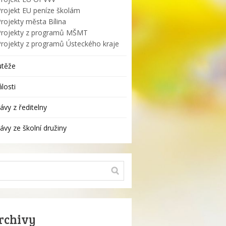
Projekt EU peníze školám
rojekty města Bílina
Projekty z programů MŠMT
Projekty z programů Ústeckého kraje
utěže
losti
ávy z ředitelny
ávy ze školní družiny
rchivy