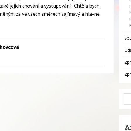
 také jejich chování a vystupování. Chtěla bych
P
něným za ve všech směrech zajímavý a hlavně
So
chovcová
Udá
Zpr
Zpr
A