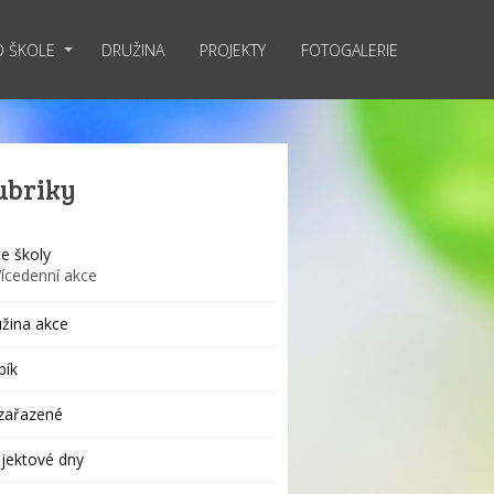
O ŠKOLE
DRUŽINA
PROJEKTY
FOTOGALERIE
ubriky
e školy
Vícedenní akce
žina akce
bík
zařazené
jektové dny