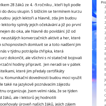
Pro
lkem 28 žáků ze 4. -9.ročníku , kteří byli podle
i do dvou skupin. S blížícím se termínem kurzu
í budou jejich lektoři a hlavně, zda jim budou
ektorky splnily jejich očekávání a již po první
 nejen do oka, ale hlavně do povídání. Již od
z neustálých konverzačních aktivit a her, které
h schopnostech domluvit se a toto nadšení jim
nás v týdnu potrápila chřipka, která
E
rz dokončit, ale všichni s ní statečně bojovali
rzační hodiny připravit. Jen neradi se v pátek
itelkami, které jim předaly certifikáty
u. Komunikační dovednosti budou moci využít
J
ale také na jazykově poznávacím zájezdu
tnu organizuje. Jsem velmi ráda, že se týden
d žáků, ale i lektorů jej hodnotili
 oceňovaly úroveň našich žáků, jejich zájem