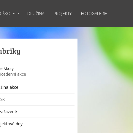
O ŠKOLE
DRUŽINA
PROJEKTY
FOTOGALERIE
ubriky
e školy
Vícedenní akce
žina akce
bík
zařazené
jektové dny