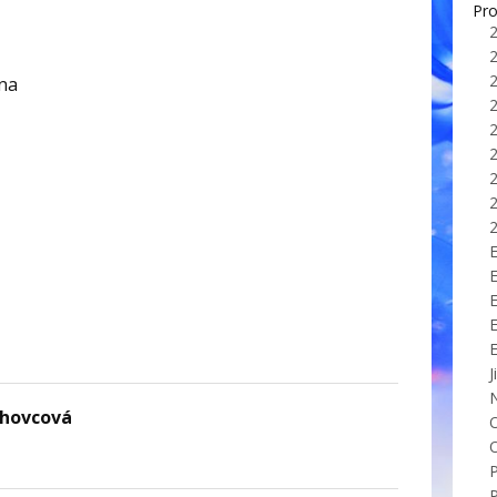
Pro
na
E
J
chovcová