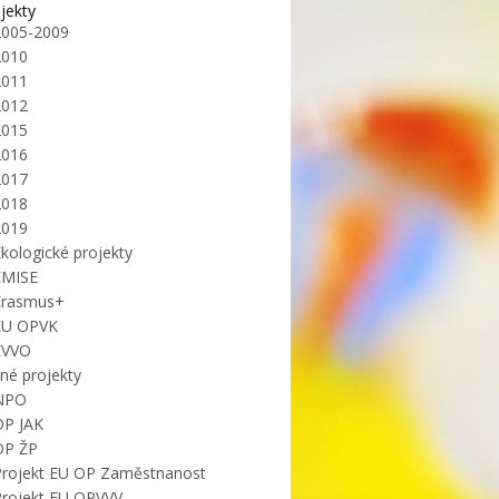
jekty
2005-2009
2010
2011
2012
2015
2016
2017
2018
2019
kologické projekty
EMISE
Erasmus+
EU OPVK
EVVO
iné projekty
NPO
OP JAK
OP ŽP
Projekt EU OP Zaměstnanost
Projekt EU OPVVV