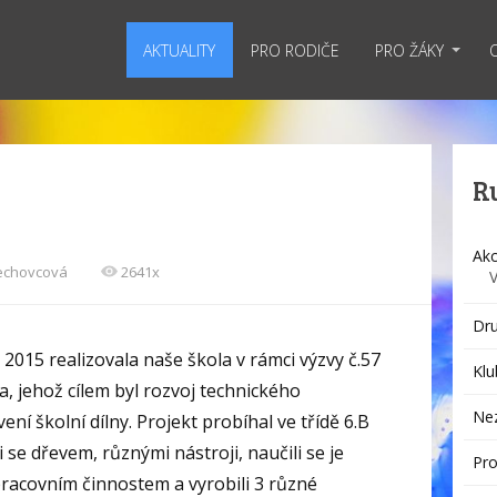
AKTUALITY
PRO RODIČE
PRO ŽÁKY
R
Akc
Sechovcová
2641x
Dru
 2015 realizovala naše škola v rámci výzvy č.57
Klu
, jehož cílem byl rozvoj technického
Ne
ní školní dílny. Projekt probíhal ve třídě 6.B
i se dřevem, různými nástroji, naučili se je
Pro
pracovním činnostem a vyrobili 3 různé