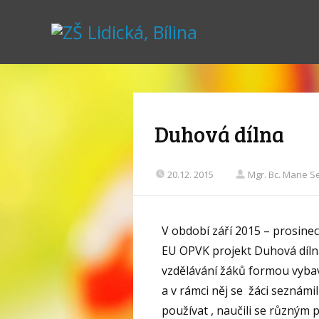
Duhová dílna
20.12. 2015
Mgr. Bc. Marie 
V období září 2015 – prosinec
EU OPVK projekt Duhová dílna
vzdělávání žáků formou vybave
a v rámci něj se žáci seznámil
používat , naučili se různým 