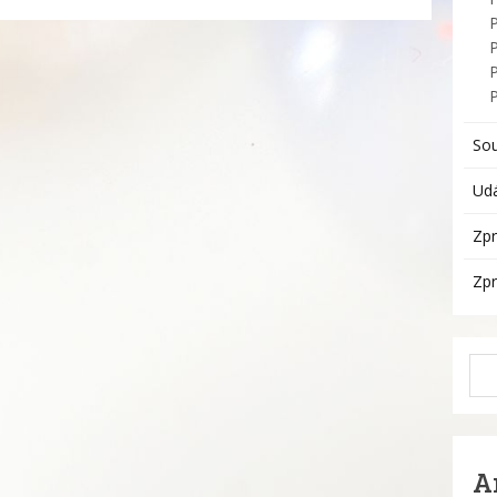
P
So
Udá
Zpr
Zpr
A