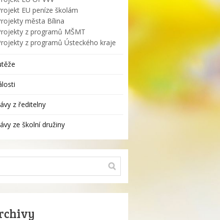
Projekt EU peníze školám
rojekty města Bílina
Projekty z programů MŠMT
Projekty z programů Ústeckého kraje
utěže
losti
ávy z ředitelny
ávy ze školní družiny
rchivy