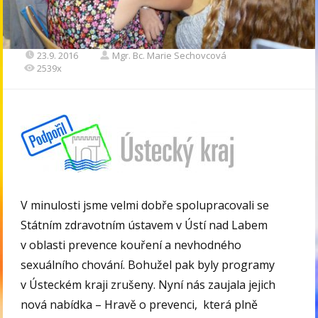
23.9. 2016
Mgr. Bc. Marie Sechovcová
2539x
V minulosti jsme velmi dobře spolupracovali se
Státním zdravotním ústavem v Ústí nad Labem
v oblasti prevence kouření a nevhodného
sexuálního chování. Bohužel pak byly programy
v Ústeckém kraji zrušeny. Nyní nás zaujala jejich
nová nabídka – Hravě o prevenci, která plně