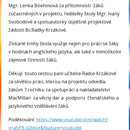
Mgr. Lenka Böehmová za přítomnosti žáků
zúčastněných v projektu, ředitelky školy Mgr. Ivany
Svobodové a spoluautorky úspěšné projektové
žádosti Bc.Radky Krzákové.
Získané knihy škola využije nejen pro práci se žáky
v hodinách anglického jazyka, ale také v mimoškolní
zájmové činnosti žáků.
Děkuji touto cestou paní učitelce Radce Krzákové
za skvělou práci, kterou na projektu odvedla,
žákům 7.ročníku za spolupráci a nakladatelství
MacMillan za věcný dar a podporu čtenářského a
jazykového vzdělávání žáků.
Poděkování:
https://www.youtube.com/watch?
v=a5PA-x2Jesg&feature=youtu.be