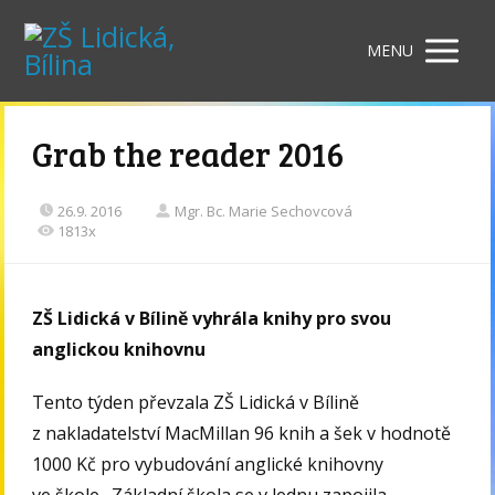
MENU
Grab the reader 2016
26.9. 2016
Mgr. Bc. Marie Sechovcová
1813x
ZŠ Lidická v Bílině vyhrála knihy pro svou
anglickou knihovnu
Tento týden převzala ZŠ Lidická v Bílině
z nakladatelství MacMillan 96 knih a šek v hodnotě
1000 Kč pro vybudování anglické knihovny
ve škole. Základní škola se v lednu zapojila