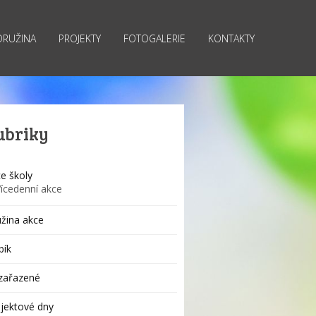
DRUŽINA
PROJEKTY
FOTOGALERIE
KONTAKTY
ubriky
e školy
Vícedenní akce
žina akce
bík
zařazené
jektové dny