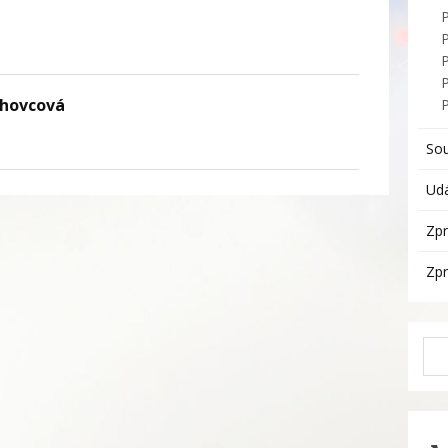
P
chovcová
So
Udá
Zpr
Zpr