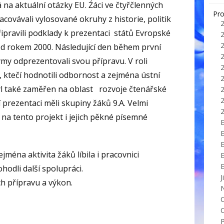
na aktuální otázky EU. Źáci ve čtyřčlenných
Pro
ovávali vylosované okruhy z historie, politik
připravili podklady k prezentaci států Evropské
řed rokem 2000. Následující den během první
ýmy odprezentovali svou přípravu. V roli
é, ktečí hodnotili odbornost a zejména ústní
yl také zaměřen na oblast rozvoje čtenářské
 prezentaci měli skupiny žáků 9.A. Velmi
na tento projekt i jejich pěkné písemné
E
jména aktivita žáků líbila i pracovnici
hodli další spolupráci.
J
ch přípravu a výkon.