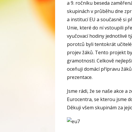
a 9. ročníku beseda zaměřená 
skupinách v průběhu dne zprac
a institucí EU a současně si 
Unie, které do ní vstoupili p
vyučovací hodiny jednotlivé t
porotců byli tentokrát učitel
projev žáků. Tento projekt b
gramotnosti. Celkově nejlepší
oceňuji domácí přípravu žáků 
prezentace.
Jsme rádi, že se naše akce a ze
Eurocentra, se kterou jsme do
Děkuji všem skupinám za jeji