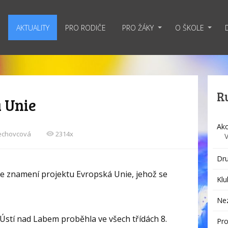
AKTUALITY
PRO RODIČE
PRO ŽÁKY
O ŠKOLE
R
 Unie
Akc
Sechovcová
2314x
Dru
 ve znamení projektu Evropská Unie, jehož se
Klu
Ne
Ústí nad Labem proběhla ve všech třídách 8.
Pro