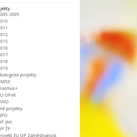
jekty
2005-2009
2010
2011
2012
2015
2016
2017
2018
2019
kologické projekty
EMISE
Erasmus+
EU OPVK
EVVO
iné projekty
NPO
OP JAK
OP ŽP
Projekt EU OP Zaměstnanost