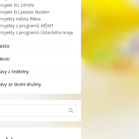
Projekt EU OPVVV
Projekt EU peníze školám
rojekty města Bílina
Projekty z programů MŠMT
Projekty z programů Ústeckého kraje
utěže
losti
ávy z ředitelny
ávy ze školní družiny