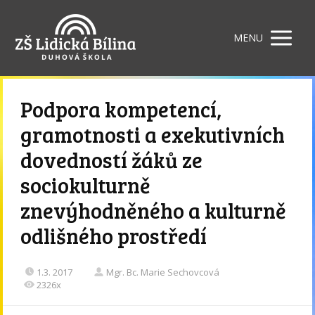
MENU
Podpora kompetencí,
gramotnosti a exekutivních
dovedností žáků ze
sociokulturně
znevýhodněného a kulturně
odlišného prostředí
1.3. 2017
Mgr. Bc. Marie Sechovcová
2326x