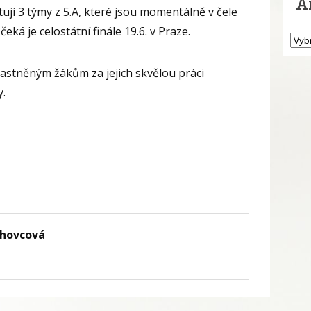
A
tují 3 týmy z 5.A, které jsou momentálně v čele
čeká je celostátní finále 19.6. v Praze.
astněným žákům za jejich skvělou práci
y.
chovcová