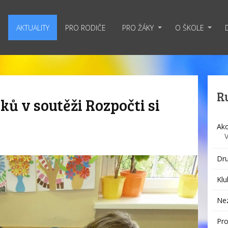
AKTUALITY
PRO RODIČE
PRO ŽÁKY
O ŠKOLE
R
ků v soutěži Rozpočti si
Akc
Dru
Klu
Ne
Pro