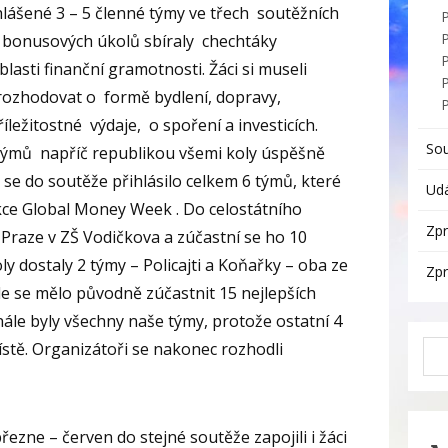
řihlášené 3 – 5 členné týmy ve třech soutěžních
 a bonusových úkolů sbíraly chechtáky
P
lasti finanční gramotnosti. Žáci si museli
 rozhodovat o formě bydlení, dopravy,
íležitostné výdaje, o spoření a investicích.
So
týmů napříč republikou všemi koly úspěšně
 se do soutěže přihlásilo celkem 6 týmů, které
Udá
akce Global Money Week . Do celostátního
Zpr
v Praze v ZŠ Vodičkova a zúčastní se ho 10
ly dostaly 2 týmy – Policajti a Koňařky – oba ze
Zpr
nále se mělo původně zúčastnit 15 nejlepších
nále byly všechny naše týmy, protože ostatní 4
místě. Organizátoři se nakonec rozhodli
ezne – červen do stejné soutěže zapojili i žáci