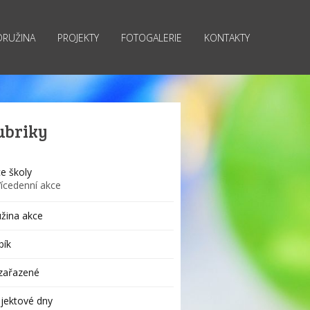
DRUŽINA
PROJEKTY
FOTOGALERIE
KONTAKTY
ubriky
e školy
Vícedenní akce
žina akce
bík
zařazené
jektové dny