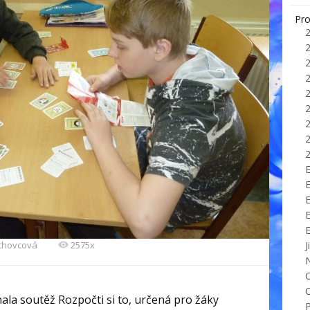
Pro
E
echovcová
2575x
J
hala soutěž Rozpočti si to, určená pro žáky