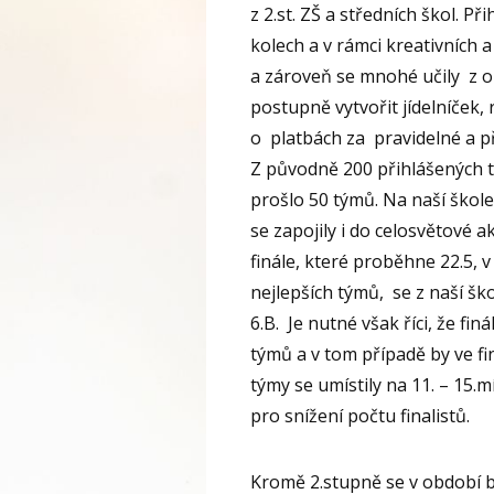
z 2.st. ZŠ a středních škol. P
kolech a v rámci kreativních
a zároveň se mnohé učily z ob
postupně vytvořit jídelníček,
o platbách za pravidelné a př
Z původně 200 přihlášených 
prošlo 50 týmů. Na naší škole
se zapojily i do celosvětové 
finále, které proběhne 22.5, 
nejlepších týmů, se z naší ško
6.B. Je nutné však říci, že fi
týmů a v tom případě by ve fi
týmy se umístily na 11. – 15.
pro snížení počtu finalistů.
Kromě 2.stupně se v období bř