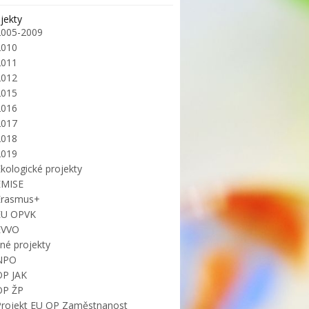
jekty
2005-2009
2010
2011
2012
2015
2016
2017
2018
2019
kologické projekty
EMISE
Erasmus+
EU OPVK
EVVO
iné projekty
NPO
OP JAK
OP ŽP
Projekt EU OP Zaměstnanost