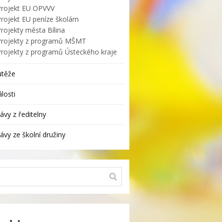
Projekt EU OPVVV
Projekt EU peníze školám
rojekty města Bílina
Projekty z programů MŠMT
Projekty z programů Ústeckého kraje
utěže
losti
ávy z ředitelny
ávy ze školní družiny