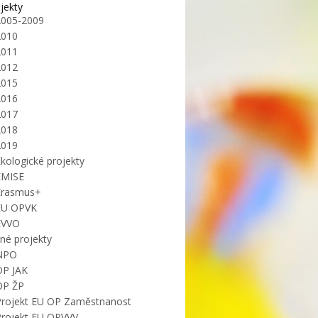
jekty
2005-2009
2010
2011
2012
2015
2016
2017
2018
2019
kologické projekty
EMISE
Erasmus+
EU OPVK
EVVO
iné projekty
NPO
OP JAK
OP ŽP
Projekt EU OP Zaměstnanost
Projekt EU OPVVV