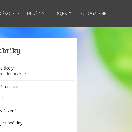
O ŠKOLE
DRUŽINA
PROJEKTY
FOTOGALERIE
ubriky
e školy
Vícedenní akce
žina akce
bík
zařazené
jektové dny