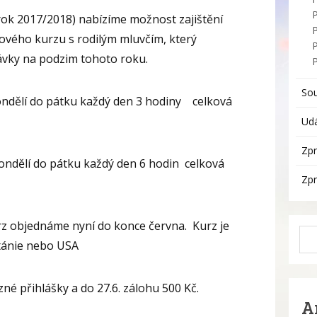
 rok 2017/2018) nabízíme možnost zajištění
P
ového kurzu s rodilým mluvčím, který
vky na podzim tohoto roku.
So
 pondělí do pátku každý den 3 hodiny celková
Udá
Zpr
 pondělí do pátku každý den 6 hodin celková
Zpr
rz objednáme nyní do konce června. Kurz je
itánie nebo USA
né přihlášky a do 27.6. zálohu 500 Kč.
A