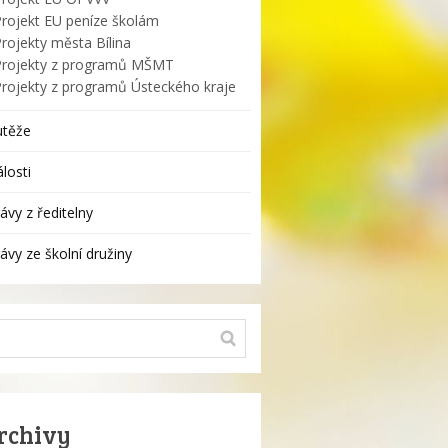
Projekt EU peníze školám
rojekty města Bílina
Projekty z programů MŠMT
Projekty z programů Ústeckého kraje
utěže
losti
ávy z ředitelny
ávy ze školní družiny
rchivy