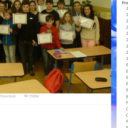
Pro
E
echovcová
1500x
J