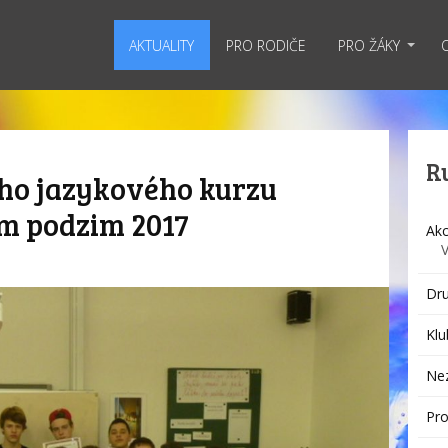
AKTUALITY
PRO RODIČE
PRO ŽÁKY
R
ho jazykového kurzu
ím podzim 2017
Akc
Dru
Klu
Ne
Pro