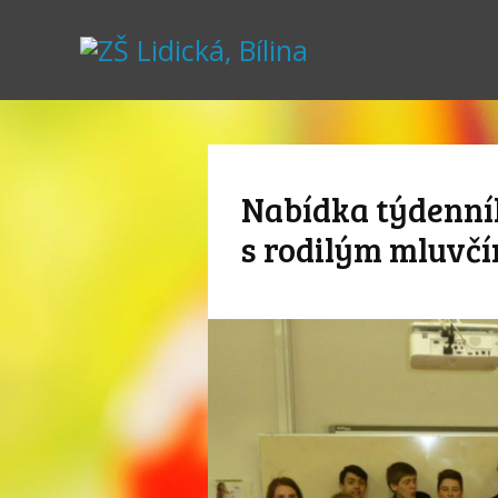
Nabídka týdenní
s rodilým mluvč