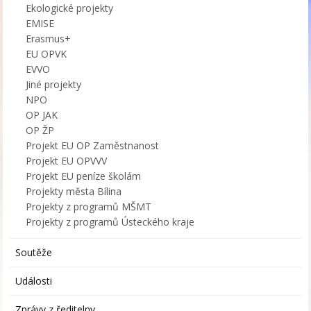
Ekologické projekty
EMISE
Erasmus+
EU OPVK
EVVO
Jiné projekty
NPO
OP JAK
OP ŽP
Projekt EU OP Zaměstnanost
Projekt EU OPVVV
Projekt EU peníze školám
Projekty města Bílina
Projekty z programů MŠMT
Projekty z programů Ústeckého kraje
Soutěže
Události
Zprávy z ředitelny