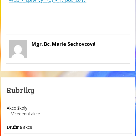
WEB_-_zprĂˇvy__(3)_-_1._pol._2017
Mgr. Bc. Marie Sechovcová
Rubriky
Akce školy
Vícedenní akce
Družina akce