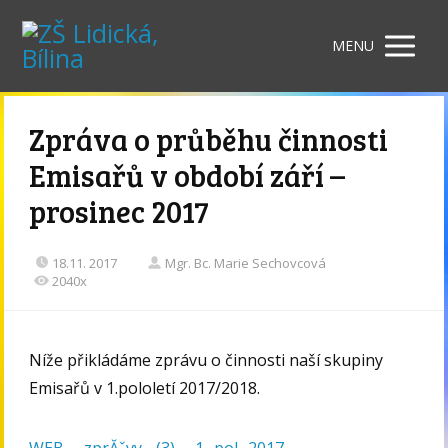
MENU
Zpráva o průběhu činnosti
Emisařů v období září –
prosinec 2017
18.11. 2017
Mgr. Bc. Marie Sechovcová
2040x
Níže přikládáme zprávu o činnosti naší skupiny
Emisařů v 1.pololetí 2017/2018.