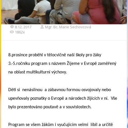
8.12. 2017
Mgr. Bc. Marie Sechovcová
1862x
8.prosince proběhl v tělocvičně naší školy pro žáky
3.-5.ročníku program s názvem Žijeme v Evropě zaměřený
na oblast multikulturní výchovy.
Děti si nenásilnou a zábavnou formou osvojovaly nebo
upevňovaly poznatky o Evropě a národech žijících v ní. Vše
bylo prezentováno poutavě a v souvislostech.
Program se všem žákům i vyučujícím velmi líbil a určitě