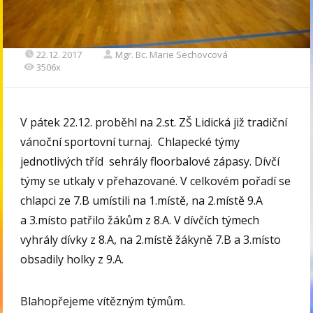
22.12. 2017
Mgr. Bc. Marie Sechovcová
3506x
V pátek 22.12. proběhl na 2.st. ZŠ Lidická již tradiční
vánoční sportovní turnaj. Chlapecké týmy
jednotlivých tříd sehrály floorbalové zápasy. Dívčí
týmy se utkaly v přehazované. V celkovém pořadí se
chlapci ze 7.B umístili na 1.místě, na 2.místě 9.A
a 3.místo patřilo žákům z 8.A. V dívčích týmech
vyhrály dívky z 8.A, na 2.místě žákyně 7.B a 3.místo
obsadily holky z 9.A.
Blahopřejeme vítězným týmům.