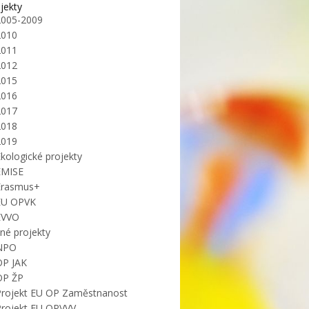
jekty
2005-2009
2010
2011
2012
2015
2016
2017
2018
2019
kologické projekty
EMISE
Erasmus+
EU OPVK
EVVO
iné projekty
NPO
OP JAK
OP ŽP
Projekt EU OP Zaměstnanost
Projekt EU OPVVV