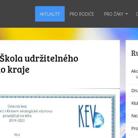
AKTUALITY
PRO RODIČE
PRO ŽÁKY
R
l Škola udržitelného
o kraje
Akc
Dru
Klu
Ne
Pro