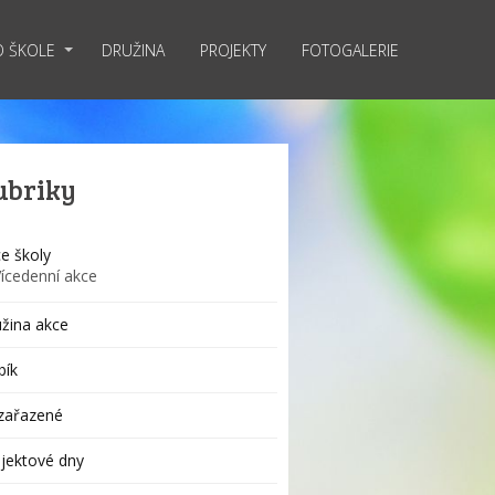
O ŠKOLE
DRUŽINA
PROJEKTY
FOTOGALERIE
ubriky
e školy
Vícedenní akce
žina akce
bík
zařazené
jektové dny