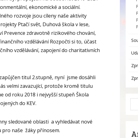
ironmentální, ekonomické a sociální.
P
lného rozvoje jsou cíleny naše aktivity
rojekty Ptačí svět, Duhová škola v lese,
tví Prevence zdravotně rizikového chování,
So
finančního vzdělávání Rozpočti si to, účast
čního vzdělávání, zapojení do charitativních
Udá
Zpr
zapůjčen titul 2.stupně, nyní jsme dosáhli
Zpr
ás velmi zavazující, protože kromě titulu
e od roku 2018 i nejvyšší stupeň Škola
pojených do KEV.
hny sledované oblasti a vyhledávat nové
ou pro naše žáky přínosem.
A