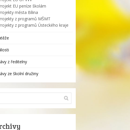
Projekt EU peníze školám
rojekty města Bílina
Projekty z programů MŠMT
Projekty z programů Ústeckého kraje
utěže
losti
ávy z ředitelny
ávy ze školní družiny
rchivy