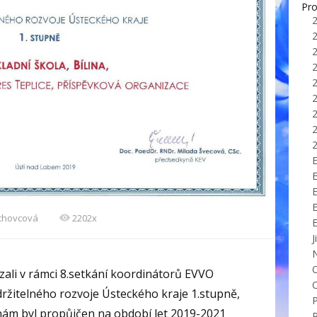
Pro
E
echovcová
2202x
J
zali v rámci 8.setkání koordinátorů EVVO
držitelného rozvoje Ústeckého kraje 1.stupně,
l nám byl propůjčen na období let 2019-2021