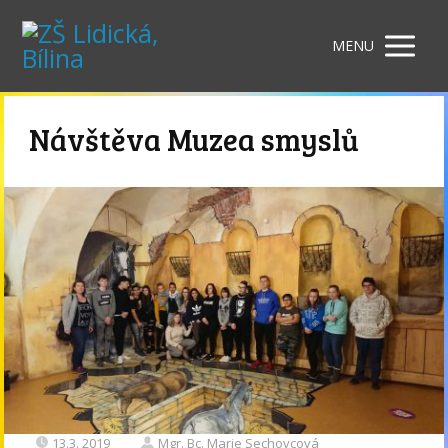
MENU
Návštěva Muzea smyslů
13.3. 2019
Mgr. Bc. Marie Sechovcová