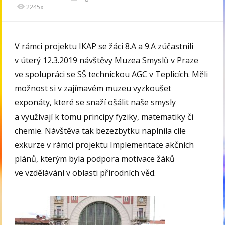
2245x
V rámci projektu IKAP se žáci 8.A a 9.A zúčastnili
v úterý 12.3.2019 návštěvy Muzea Smyslů v Praze
ve spolupráci se SŠ technickou AGC v Teplicích. Měli
možnost si v zajímavém muzeu vyzkoušet
exponáty, které se snaží ošálit naše smysly
a využívají k tomu principy fyziky, matematiky či
chemie. Návštěva tak bezezbytku naplnila cíle
exkurze v rámci projektu Implementace akčních
plánů, kterým byla podpora motivace žáků
ve vzdělávání v oblasti přírodních věd.