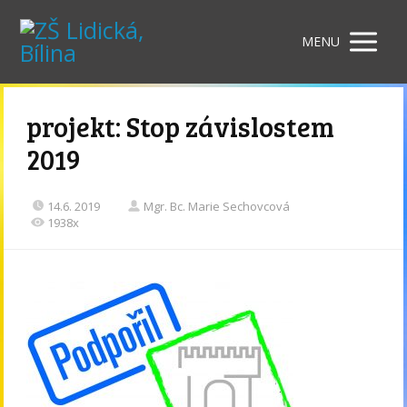
MENU
projekt: Stop závislostem
2019
14.6. 2019
Mgr. Bc. Marie Sechovcová
1938x