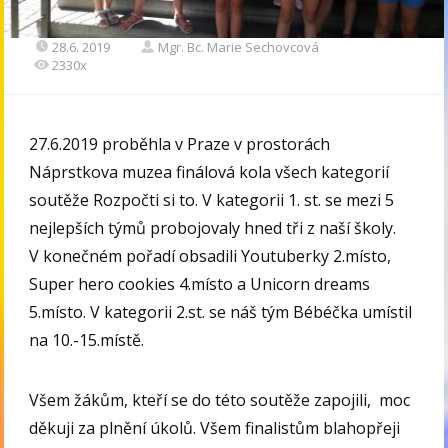
28.6. 2019
Mgr. Bc. Marie Sechovcová
2330x
27.6.2019 proběhla v Praze v prostorách
Náprstkova muzea finálová kola všech kategorií
soutěže Rozpočti si to. V kategorii 1. st. se mezi 5
nejlepších týmů probojovaly hned tři z naší školy.
V konečném pořadí obsadili Youtuberky 2.místo,
Super hero cookies 4.místo a Unicorn dreams
5.místo. V kategorii 2.st. se náš tým Bébéčka umístil
na 10.-15.místě.
Všem žákům, kteří se do této soutěže zapojili, moc
děkuji za plnění úkolů. Všem finalistům blahopřeji