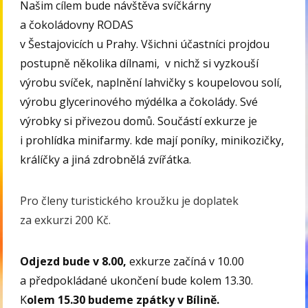
Našim cílem bude návštěva svíčkárny
a čokoládovny RODAS
v Šestajovicích u Prahy. Všichni účastníci projdou
postupně několika dílnami, v nichž si vyzkouší
výrobu svíček, naplnění lahvičky s koupelovou solí,
výrobu glycerinového mýdélka a čokolády. Své
výrobky si přivezou domů. Součástí exkurze je
i prohlídka minifarmy. kde mají poníky, minikozičky,
králíčky a jiná zdrobnělá zvířátka.
Pro členy turistického kroužku je doplatek
za exkurzi 200 Kč.
Odjezd bude v 8.00,
exkurze začíná v 10.00
a předpokládané ukončení bude kolem 13.30.
K
olem 15.30 budeme zpátky v Bílině.