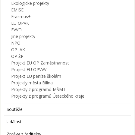
Ekologické projekty
EMISE
Erasmus+
EU OPVK
EVVO
Jiné projekty
NPO
OP JAK
OP ŽP
Projekt EU OP Zaměstnanost
Projekt EU OPVVV
Projekt EU peníze školám
Projekty města Bílina
Projekty z programů MŠMT
Projekty z programů Ústeckého kraje
Soutěže
Události
Zprávy z ředitelny