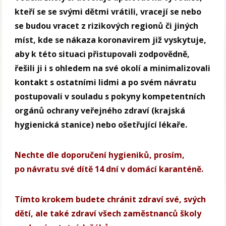
kteří se se svými dětmi vrátili, vracejí se nebo
se budou vracet z rizikových regionů či jiných
míst, kde se nákaza koronavirem již vyskytuje,
aby k této situaci přistupovali zodpovědně,
řešili ji i s ohledem na své okolí a minimalizovali
kontakt s ostatními lidmi a po svém návratu
postupovali v souladu s pokyny kompetentních
orgánů ochrany veřejného zdraví (krajská
hygienická stanice) nebo ošetřující lékaře.
Nechte dle doporučení hygieniků, prosím,
po návratu své dítě 14 dní v domácí karanténě.
Tímto krokem budete chránit zdraví své, svých
dětí, ale také zdraví všech zaměstnanců školy