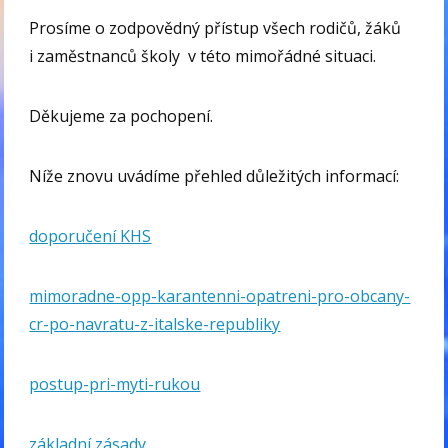
Prosíme o zodpovědný přístup všech rodičů, žáků
i zaměstnanců školy v této mimořádné situaci.
Děkujeme za pochopení.
Níže znovu uvádíme přehled důležitých informací:
doporučení KHS
mimoradne-opp-karantenni-opatreni-pro-obcany-
cr-po-navratu-z-italske-republiky
postup-pri-myti-rukou
základní zásady