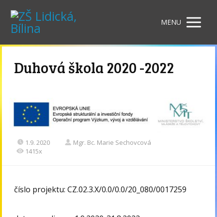
MENU
Duhová škola 2020 -2022
1.9. 2020
Mgr. Bc. Marie Sechovcová
1415x
číslo projektu: CZ.02.3.X/0.0/0.0/20_080/0017259