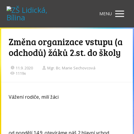
MENU
Změna organizace vstupu (a
odchodů) žáků 2.st. do školy
11.9. 2020
Mgr. Bc. Marie Sechovcová
1119x
Vážení rodiče, milí žáci
od pondělí 14.9. otevíráme náš 2.hlavní vchod