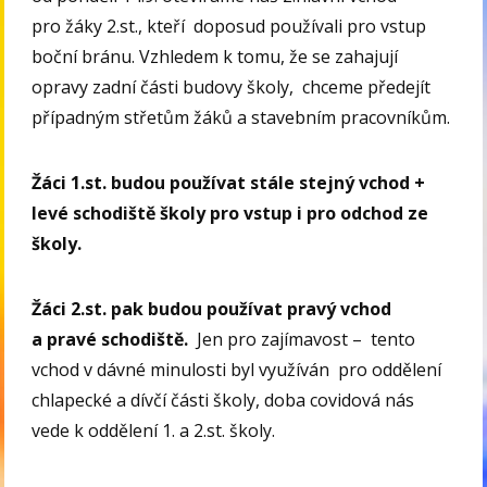
pro žáky 2.st., kteří doposud používali pro vstup
boční bránu. Vzhledem k tomu, že se zahajují
opravy zadní části budovy školy, chceme předejít
případným střetům žáků a stavebním pracovníkům.
Žáci 1.st. budou používat stále stejný vchod +
levé schodiště školy pro vstup i pro odchod ze
školy.
Žáci 2.st. pak budou používat pravý vchod
a pravé schodiště.
Jen pro zajímavost – tento
vchod v dávné minulosti byl využíván pro oddělení
chlapecké a dívčí části školy, doba covidová nás
vede k oddělení 1. a 2.st. školy.