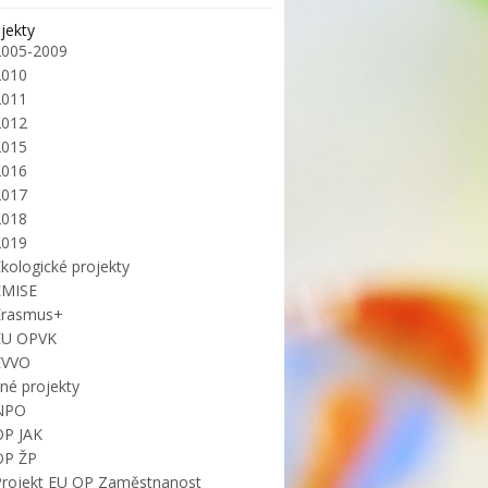
jekty
2005-2009
2010
2011
2012
2015
2016
2017
2018
2019
kologické projekty
EMISE
Erasmus+
EU OPVK
EVVO
iné projekty
NPO
OP JAK
OP ŽP
Projekt EU OP Zaměstnanost