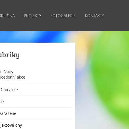
DRUŽINA
PROJEKTY
FOTOGALERIE
KONTAKTY
ubriky
e školy
Vícedenní akce
žina akce
bík
zařazené
jektové dny