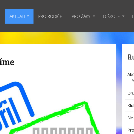
AKTUALITY
PRO RODIČE
PRO ŽÁKY
O ŠKOLE
R
jíme
Akc
Dru
Klu
Ne
Pro