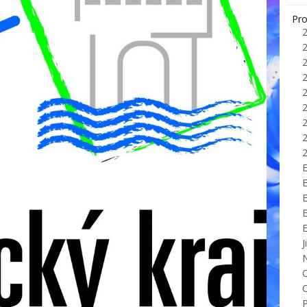
Pro
E
J