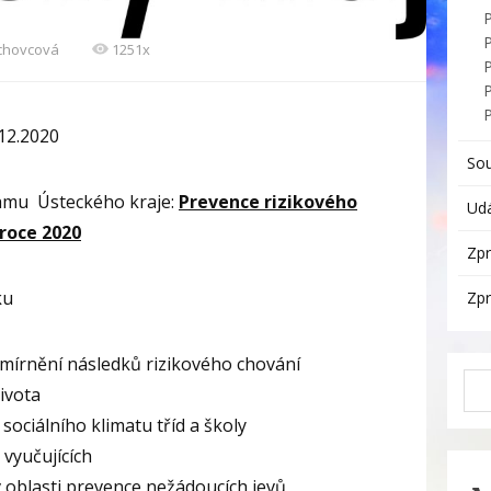
echovcová
1251x
P
.12.2020
So
ramu Ústeckého kraje:
Prevence rizikového
Udá
 roce 2020
Zpr
ku
Zpr
zmírnění následků rizikového chování
ivota
sociálního klimatu tříd a školy
 vyučujících
v oblasti prevence nežádoucích jevů