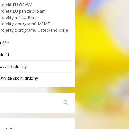
Projekt EU OPVVV
Projekt EU peníze školám
rojekty města Bílina
Projekty z programů MŠMT
Projekty z programů Ústeckého kraje
utěže
losti
ávy z ředitelny
ávy ze školní družiny