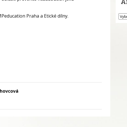
A
Peducation Praha a Etické dílny.
chovcová