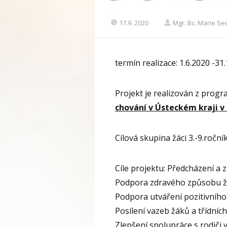
17.9. 2020
Mgr. Bc. Marie S
termín realizace: 1.6.2020 -31
Projekt je realizován z prog
chování v Ústeckém kraji v
Cílová skupina žáci 3.-9.roční
Cíle projektu: Předcházení a 
Podpora zdravého způsobu ž
Podpora utváření pozitivního 
Posílení vazeb žáků a třídních
Zlepšení spolupráce s rodiči 