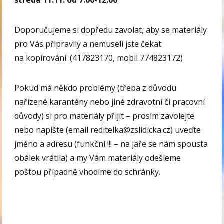
středa 11.11. od 7.00-12.00
Doporučujeme si dopředu zavolat, aby se materiály
pro Vás připravily a nemuseli jste čekat
na kopírování. (417823170, mobil 774823172)
Pokud má někdo problémy (třeba z důvodu
nařízené karantény nebo jiné zdravotní či pracovní
důvody) si pro materiály přijít – prosím zavolejte
nebo napište (email reditelka@zslidicka.cz) uveďte
jméno a adresu (funkční !!! – na jaře se nám spousta
obálek vrátila) a my Vám materiály odešleme
poštou případně vhodíme do schránky.