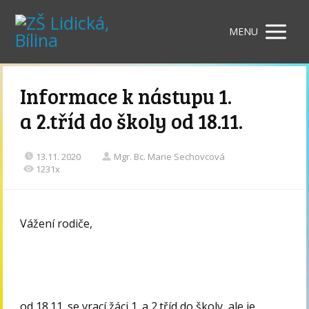
MENU
Informace k nástupu 1.
a 2.tříd do školy od 18.11.
13.11. 2020
Mgr. Bc. Marie Sechovcová
1231x
Vážení rodiče,
od 18.11. se vrací žáci 1. a 2.tříd do školy, ale je