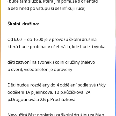
(bude tam služba, která jim pomůže s orientací
a děti hned po vstupu si dezinfikují ruce)
Školní družina:
Od 6.00 – do 16.00 je v provozu školní družina,
která bude probíhat v učebnách, kde bude i výuka
děti zazvoní na zvonek školní družiny (nalevo
u dveří), videotelefon je opravený
Děti budou rozděleny do 4 oddělení podle své třídy
oddělení 1A p.Jelínková, 1B p.Růžičková, 2A
p.Dragounová a 2.B p.Procházková
Nevyužitá část poplatku za školní družinu za říjen