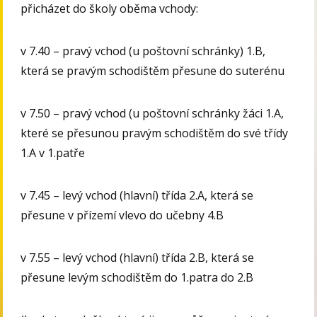
přicházet do školy oběma vchody:
v 7.40 – pravý vchod (u poštovní schránky) 1.B,
která se pravým schodištěm přesune do suterénu
v 7.50 – pravý vchod (u poštovní schránky žáci 1.A,
které se přesunou pravým schodištěm do své třídy
1.A v 1.patře
v 7.45 – levý vchod (hlavní) třída 2.A, která se
přesune v přízemí vlevo do učebny 4.B
v 7.55 – levý vchod (hlavní) třída 2.B, která se
přesune levým schodištěm do 1.patra do 2.B