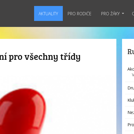
AKTUALITY
PRO RODIČE
PRO ŽÁKY
R
í pro všechny třídy
Akc
Dru
Klu
Ne
Pro