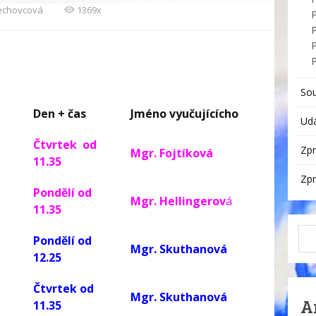
Sechovcová
1369x
P
So
Den + čas
Jméno vyučujícícho
Udá
Čtvrtek od
Zpr
Mgr. Fojtíková
11.35
Zpr
Pondělí od
Mgr. Hellingerov
á
11.35
Pondělí od
Mgr. Skuthanová
12.25
Čtvrtek od
Mgr. Skuthanová
A
11.35