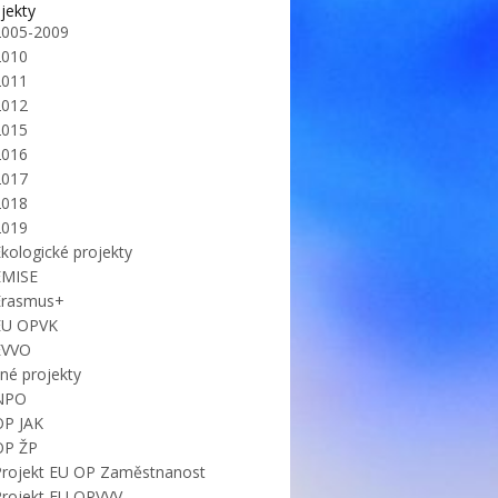
jekty
2005-2009
2010
2011
2012
2015
2016
2017
2018
2019
kologické projekty
EMISE
Erasmus+
EU OPVK
EVVO
iné projekty
NPO
OP JAK
OP ŽP
Projekt EU OP Zaměstnanost
Projekt EU OPVVV