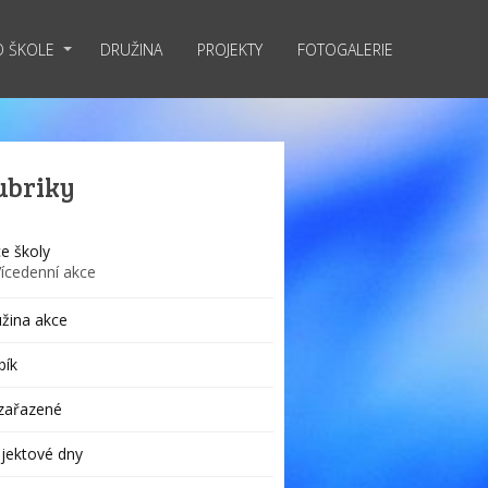
O ŠKOLE
DRUŽINA
PROJEKTY
FOTOGALERIE
ubriky
e školy
Vícedenní akce
žina akce
bík
zařazené
jektové dny