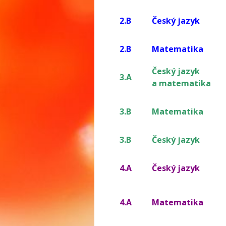
2.B
Český jazyk
2.B
Matematika
Český jazyk
3.A
a matematika
3.B
Matematika
3.B
Český jazyk
4.A
Český jazyk
4.A
Matematika