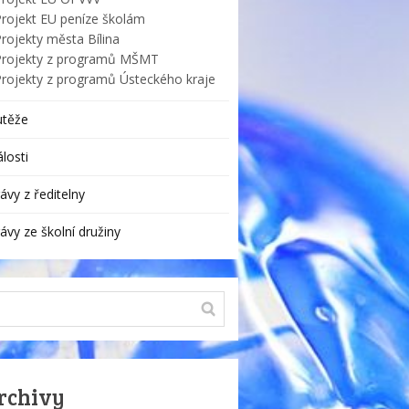
Projekt EU peníze školám
rojekty města Bílina
Projekty z programů MŠMT
Projekty z programů Ústeckého kraje
utěže
losti
ávy z ředitelny
ávy ze školní družiny
rchivy