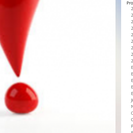
Pro
E
J