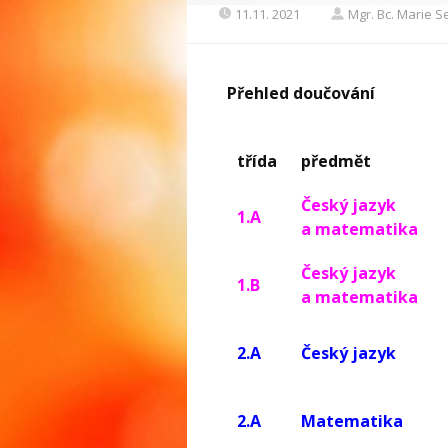
11.11. 2021
Mgr. Bc. Marie 
Přehled doučování
třída
předmět
Český jazyk
1.A
a matematika
Český jazyk
1.B
a matematika
2.A
Český jazyk
2.A
Matematika