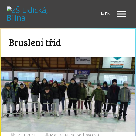
MENU
Bruslení tříd
12.11. 2021
Mgr. Bc. Marie Sechovcová