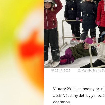
29.11. 2022
Mgr. Bc. Marie 
V úterý 29.11. se hodiny brusl
a 2.B. Všechny děti byly moc š
dostanou.