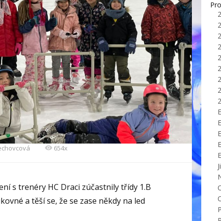
Pro
E
Sechovcová
654x
J
ení s trenéry HC Draci zúčastnily třídy 1.B
ikovné a těší se, že se zase někdy na led