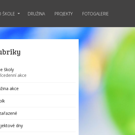
O ŠKOLE
DRUŽINA
PROJEKTY
FOTOGALERIE
ubriky
e školy
Vícedenní akce
žina akce
bík
zařazené
jektové dny