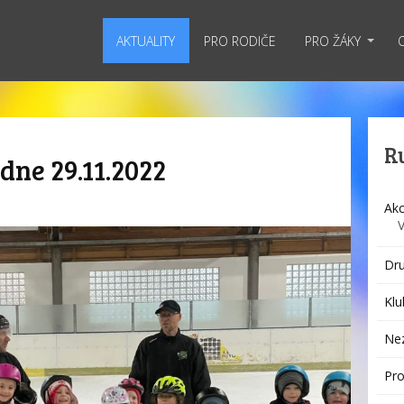
AKTUALITY
PRO RODIČE
PRO ŽÁKY
R
 dne 29.11.2022
Akc
Dru
Klu
Ne
Pro