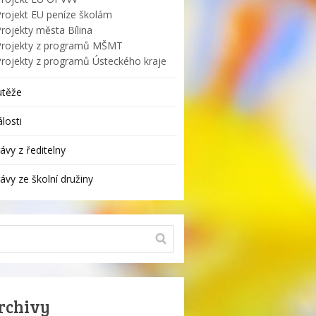
Projekt EU peníze školám
rojekty města Bílina
Projekty z programů MŠMT
Projekty z programů Ústeckého kraje
utěže
losti
ávy z ředitelny
ávy ze školní družiny
rchivy