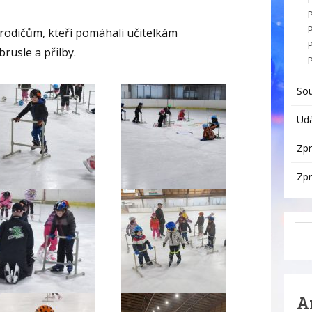
P
rodičům, kteří pomáhali učitelkám
rusle a přilby.
So
Udá
Zpr
Zpr
A