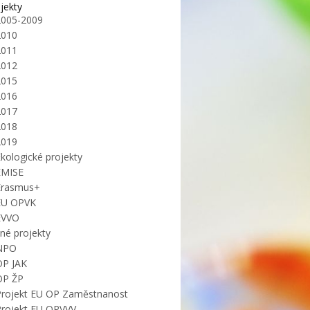
jekty
2005-2009
2010
2011
2012
2015
2016
2017
2018
2019
kologické projekty
EMISE
Erasmus+
EU OPVK
EVVO
iné projekty
NPO
OP JAK
OP ŽP
Projekt EU OP Zaměstnanost
Projekt EU OPVVV