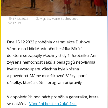
17.12. 2022
Mgr. Bc. Marie Sechovcová
1231x
Dne 15.12.2022 proběhla v rámci akce Duhové
Vánoce na Lidické vánoční besídka žáků 1.st.,
do které se zapojily všechny třídy 1.-5.ročníku. Ani
zvýšená nemocnost žáků a pedagogů neovlivnila
kvalitu vystoupení. Všechna byla krásná
a povedená. Máme moc šikovné žáčky i paní
učitelky, které s dětmi program připravily.
V dopoledních hodinách proběhla generálka, která
se natáčela.
Vánoční besídka žáků 1.st.