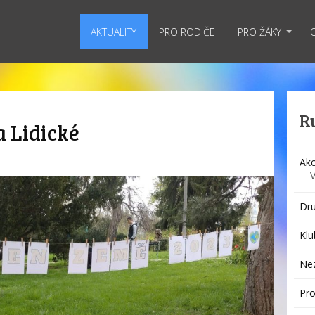
AKTUALITY
PRO RODIČE
PRO ŽÁKY
R
 Lidické
Akc
Dru
Klu
Ne
Pro