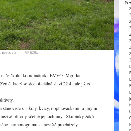
Pro
echovcová
629x
E
a naše školní koordinátorka EVVO Mgr. Jana
ě, který se sice oficiálně slaví 22.4., ale již od
J
ktivity.
 stanoviště s úkoly, kvízy, doplňovačkami a jinými
i neživé přírody včetně její ochrany. Skupinky žáků
řeného harmonogramu stanoviště procházely