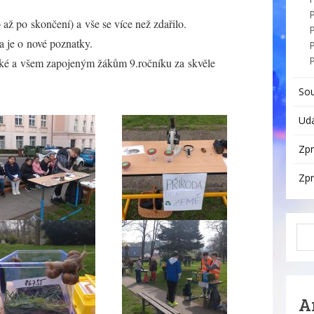
 až po skončení) a vše se více než zdařilo.
P
a je o nové poznatky.
ké a všem zapojeným žákům 9.ročníku za skvěle
So
Udá
Zpr
Zpr
A