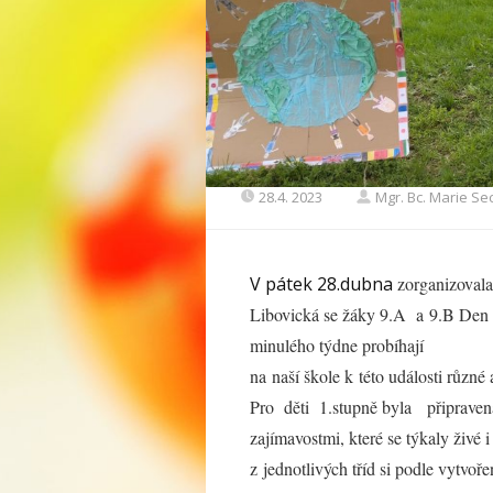
28.4. 2023
Mgr. Bc. Marie S
V pátek 28.dubna
zorganizoval
Libovická se žáky 9.A a 9.B Den Zem
minulého týdne probíhají
na naší škole k této události různé a
Pro děti 1.stupně byla připravena
zajímavostmi, které se týkaly živé 
z jednotlivých tříd si podle vytvo