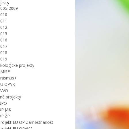
jekty
2005-2009
2010
2011
2012
2015
2016
2017
2018
2019
kologické projekty
EMISE
Erasmus+
EU OPVK
EVVO
iné projekty
NPO
OP JAK
OP ŽP
Projekt EU OP Zaměstnanost
Projekt EU OPVVV