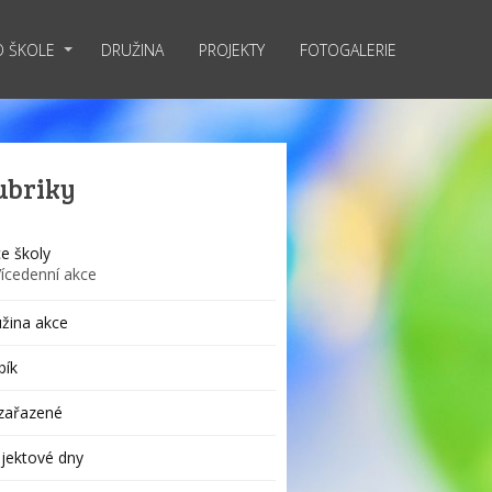
O ŠKOLE
DRUŽINA
PROJEKTY
FOTOGALERIE
ubriky
e školy
Vícedenní akce
žina akce
bík
zařazené
jektové dny