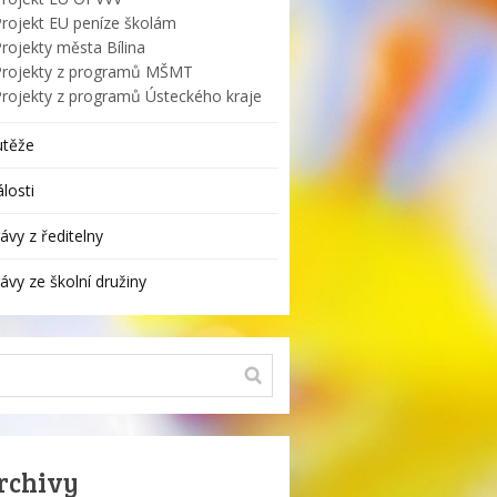
Projekt EU peníze školám
rojekty města Bílina
Projekty z programů MŠMT
Projekty z programů Ústeckého kraje
utěže
losti
ávy z ředitelny
ávy ze školní družiny
rchivy