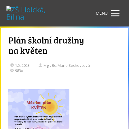
MENU
Plán školní družiny
na květen
1.5. 2023
Mgr. Bc. Marie Sechovcová
983x