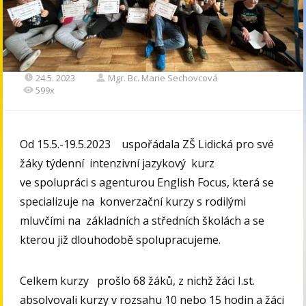
24.5. 2023
Mgr. Bc. Marie Sechovcová
599x
Od 15.5.-19.5.2023 uspořádala ZŠ Lidická pro své
žáky týdenní intenzivní jazykový kurz
ve spolupráci s agenturou English Focus, která se
specializuje na konverzační kurzy s rodilými
mluvčími na základních a středních školách a se
kterou již dlouhodobě spolupracujeme.
Celkem kurzy prošlo 68 žáků, z nichž žáci I.st.
absolvovali kurzy v rozsahu 10 nebo 15 hodin a žáci