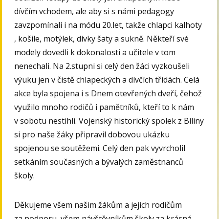
dívčím vchodem, ale aby si s námi pedagogy
zavzpomínali i na módu 20.let, takže chlapci kalhoty
, košile, motýlek, dívky šaty a sukně. Někteří své
modely dovedli k dokonalosti a učitele v tom
nenechali. Na 2.stupni si celý den žáci vyzkoušeli
výuku jen v čistě chlapeckých a dívčích třídách. Celá
akce byla spojena i s Dnem otevřených dveří, čehož
využilo mnoho rodičů i pamětníků, kteří to k nám
v sobotu nestihli. Vojenský historický spolek z Bíliny
si pro naše žáky připravil dobovou ukázku
spojenou se soutěžemi. Celý den pak vyvrcholil
setkáním současných a bývalých zaměstnanců
školy.
Děkujeme všem našim žákům a jejich rodičům
za podporu, všem návštěvníkům školy za krásná