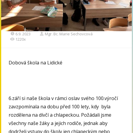
6.9. 2023
Mgr. Bc. Marie Sechovcová
1220x
Dobová škola na Lidické
6.září si naše škola v rámci oslav svého 100.výročí
zavzpomínala na dobu před 100 lety, kdy byla
rozdělena na dívčí a chlapeckou. Požádali jsme
všechny naše žáky a jejich rodiče, jednak aby
dodrželi vstupy do školy jen chlapeckým nebo