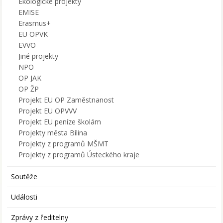
Ekologické projekty
EMISE
Erasmus+
EU OPVK
EVVO
Jiné projekty
NPO
OP JAK
OP ŽP
Projekt EU OP Zaměstnanost
Projekt EU OPVVV
Projekt EU peníze školám
Projekty města Bílina
Projekty z programů MŠMT
Projekty z programů Ústeckého kraje
Soutěže
Události
Zprávy z ředitelny