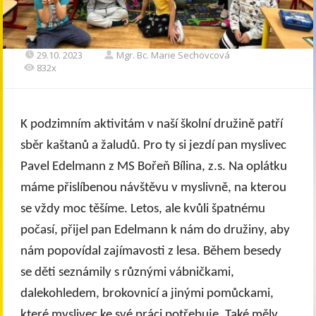
29.10. 2023
Mgr. Bc. Marie Sechovcová
832x
K podzimním aktivitám v naší školní družině patří
sběr kaštanů a žaludů. Pro ty si jezdí pan myslivec
Pavel Edelmann z MS Bořeň Bílina, z.s. Na oplátku
máme přislíbenou návštěvu v myslivně, na kterou
se vždy moc těšíme. Letos, ale kvůli špatnému
počasí, přijel pan Edelmann k nám do družiny, aby
nám popovídal zajímavosti z lesa. Během besedy
se děti seznámily s různými vábničkami,
dalekohledem, brokovnicí a jinými pomůckami,
které myslivec ke své práci potřebuje. Také měly