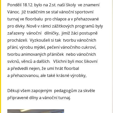
Pondělí 18.12. bylo na 2.st. naší školy ve znamení
Vánoc. Již tradičním se stal vánoční sportovní
turnaj ve floorbalu pro chlapce a v přehazované
pro dívky. Nově v rámci zážitkových programů byly
zařazeny vánoční dílničky, jimiž žáci postupně
procházeli. Vyzkoušeli si tak tvorbu vánočních
přání, výrobu mýdel, pečení vánočního cukroví,
tvorbu animovaných přáníček nebo vánočních
svícnů, věnců a dalších. Všichni byli moc šikovní
a předvedli nejen, že umí hrát floorbal
a přehazovanou, ale také krásné výrobky,
Děkuji všem zapojeným pedagogům za skvěle
připravené dílny a vánoční turnaj.