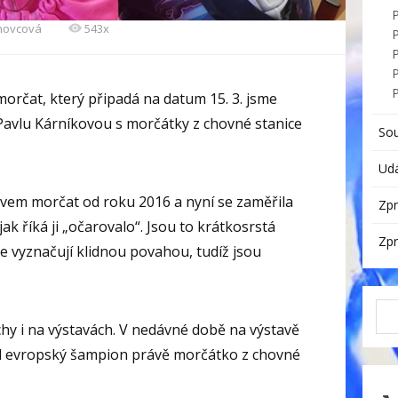
chovcová
543x
P
morčat, který připadá na datum 15. 3. jsme
í Pavlu Kárníkovou s morčátky z chovné stanice
So
Udá
vem morčat od roku 2016 a nyní se zaměřila
Zpr
ak říká ji „očarovalo“. Jsou to krátkosrstá
Zpr
e vyznačují klidnou povahou, tudíž jsou
chy i na výstavách. V nedávné době na výstavě
ul evropský šampion právě morčátko z chovné