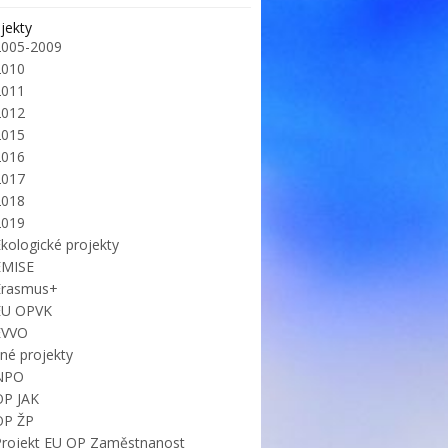
jekty
2005-2009
2010
2011
2012
2015
2016
2017
2018
2019
kologické projekty
EMISE
Erasmus+
EU OPVK
EVVO
iné projekty
NPO
OP JAK
OP ŽP
Projekt EU OP Zaměstnanost