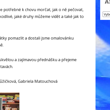
A
še potřebné k chovu morčat, jak o ně pečovat,
škodlivé, jaké druhy můžeme vidět a také jak to
átky pomazlit a dostali jsme omalovánku
ě.
skvělou a zajímavou přednášku a přejeme
tavách.
ůžičková, Gabriela Matouchová