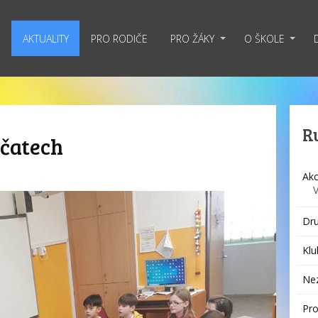
AKTUALITY
PRO RODIČE
PRO ŽÁKY
O ŠKOLE
R
čatech
Akc
Dru
Klu
Ne
Pro