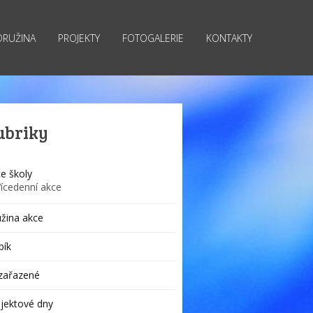
DRUŽINA
PROJEKTY
FOTOGALERIE
KONTAKTY
ubriky
e školy
Vícedenní akce
žina akce
bík
zařazené
jektové dny