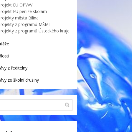
Projekt EU OPVVV
Projekt EU peníze školám
rojekty města Bílina
Projekty z programů MŠMT
Projekty z programů Ústeckého kraje
utěže
losti
ávy z ředitelny
ávy ze školní družiny