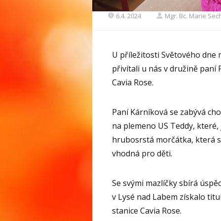
6.4. 2024
Mgr. Bc. Marie Se
U příležitosti Světového dne 
přivítali u nás v družině pan
Cavia Rose.
Paní Kárníková se zabývá cho
na plemeno US Teddy, které, j
hrubosrstá morčátka, která s
vhodná pro děti.
Se svými mazlíčky sbírá úspě
v Lysé nad Labem získalo tit
stanice Cavia Rose.