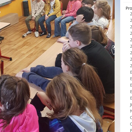
Pro
E
J