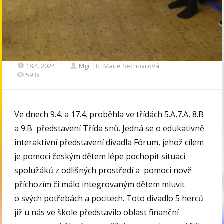
18.4. 2024
Mgr. Bc. Marie Sechovcová
593x
Ve dnech 9.4. a 17.4. proběhla ve třídách 5.A,7.A, 8.B
a 9.B představení Třída snů. Jedná se o edukativně
interaktivní představení divadla Fórum, jehož cílem
je pomoci českým dětem lépe pochopit situaci
spolužáků z odlišných prostředí a pomoci nově
příchozím či málo integrovaným dětem mluvit
o svých potřebách a pocitech. Toto divadlo 5 herců
již u nás ve škole představilo oblast finanční