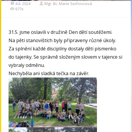
4.6. 2024
Mgr. Bc. Marie Sechovcová
677x
31.5. jsme oslavili v družině Den dětí soutěžemi.
Na pěti stanovištích byly připraveny různé úkoly.
Za splnění každé disciplíny dostaly děti písmenko
do tajenky. Se správně složeným slovem v tajence si
vybraly odměnu.
Nechyběla ani sladká tečka na závěr.