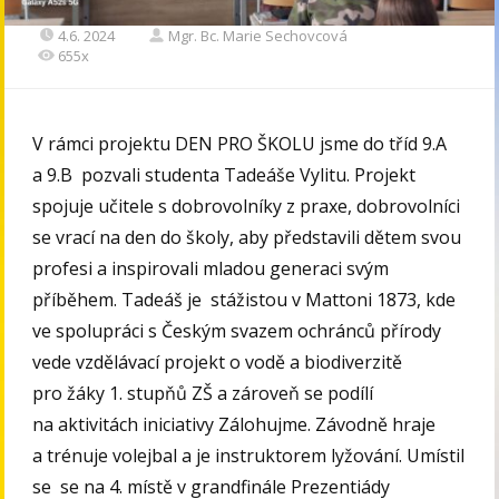
4.6. 2024
Mgr. Bc. Marie Sechovcová
655x
V rámci projektu DEN PRO ŠKOLU jsme do tříd 9.A
a 9.B pozvali studenta Tadeáše Vylitu. Projekt
spojuje učitele s dobrovolníky z praxe, dobrovolníci
se vrací na den do školy, aby představili dětem svou
profesi a inspirovali mladou generaci svým
příběhem. Tadeáš je stážistou v Mattoni 1873, kde
ve spolupráci s Českým svazem ochránců přírody
vede vzdělávací projekt o vodě a biodiverzitě
pro žáky 1. stupňů ZŠ a zároveň se podílí
na aktivitách iniciativy Zálohujme. Závodně hraje
a trénuje volejbal a je instruktorem lyžování. Umístil
se se na 4. místě v grandfinále Prezentiády