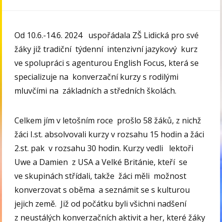
Od 10.6.-14.6. 2024 uspořádala ZŠ Lidická pro své
žáky již tradiční týdenní intenzivní jazykový kurz
ve spolupráci s agenturou English Focus, která se
specializuje na konverzační kurzy s rodilými
mluvčími na základních a středních školách.
Celkem jím v letošním roce prošlo 58 žáků, z nichž
žáci I.st. absolvovali kurzy v rozsahu 15 hodin a žáci
2.st. pak v rozsahu 30 hodin. Kurzy vedli lektoři
Uwe a Damien z USA a Velké Británie, kteří se
ve skupinách střídali, takže žáci měli možnost
konverzovat s oběma a seznámit se s kulturou
jejich země. Již od počátku byli všichni nadšení
z neustálých konverzačních aktivit a her, které žáky