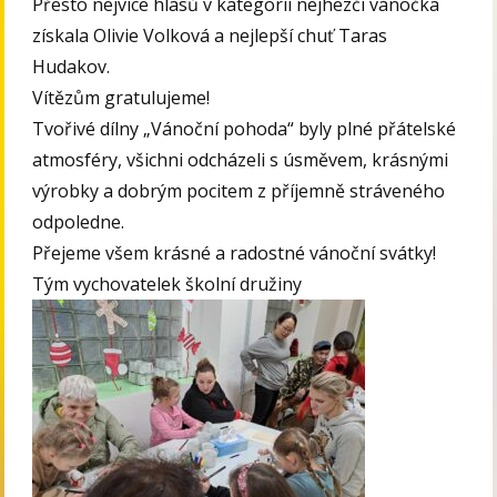
Přesto nejvíce hlasů v kategorii nejhezčí vánočka
získala Olivie Volková a nejlepší chuť Taras
Hudakov.
Vítězům gratulujeme!
Tvořivé dílny „Vánoční pohoda“ byly plné přátelské
atmosféry, všichni odcházeli s úsměvem, krásnými
výrobky a dobrým pocitem z příjemně stráveného
odpoledne.
Přejeme všem krásné a radostné vánoční svátky!
Tým vychovatelek školní družiny