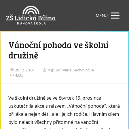
MENU
Vánoční pohoda ve školní
družině
20.12. 2024
Mgr. Bc. Marie Sechovcová
433x
Ve školní družině se ve čtvrtek 19. prosince
uskutečnila akce s názvem „Vánoční pohoda“, která
přilákala nejen děti, ale i jejich rodiče. Hlavním cílem
bylo naladit všechny přítomné na vánoční