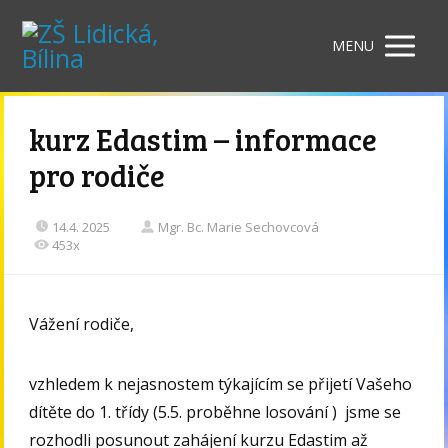
MENU
kurz Edastim – informace
pro rodiče
14.4. 2025
Mgr. Bc. Marie Sechovcová
453x
Vážení rodiče,
vzhledem k nejasnostem týkajícím se přijetí Vašeho
dítěte do 1. třídy (5.5. proběhne losování ) jsme se
rozhodli posunout zahájení kurzu Edastim až