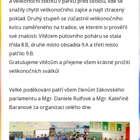
a velikonoční stezku v parku před školou, kde se
snažily chytit velikonočního zajíce a najít ztracený
poklad. Druhý stupeň se zúčastnil velikonočního
kvízu zaměřeného na tradice, ve kterém si prověřil
své znalosti. Vítězem putovního poháru se stala
třída 8.B, druhé místo obsadila 9.A a třetí místo
patřilo 9.B.
Gratulujeme vítězům a přejeme všem krásné prožití
velikonočních svátků!
Velké poděkování patří všem členům žákovského
parlamentu a Mgr. Daniele Rulfové a Mgr. Kateřině
Baranové za organizaci celého dne.