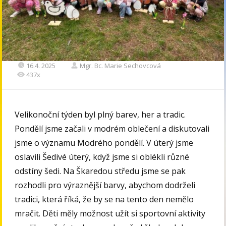
16.4. 2025
Mgr. Bc. Marie Sechovcová
437x
Velikonoční týden byl plný barev, her a tradic.
Pondělí jsme začali v modrém oblečení a diskutovali
jsme o významu Modrého pondělí. V úterý jsme
oslavili Šedivé úterý, když jsme si oblékli různé
odstíny šedi. Na Škaredou středu jsme se pak
rozhodli pro výraznější barvy, abychom dodrželi
tradici, která říká, že by se na tento den nemělo
mračit. Děti měly možnost užít si sportovní aktivity