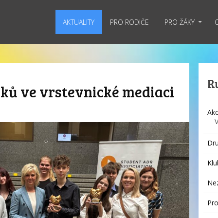
AKTUALITY
PRO RODIČE
PRO ŽÁKY
R
ků ve vrstevnické mediaci
Akc
Dru
Klu
Ne
Pro