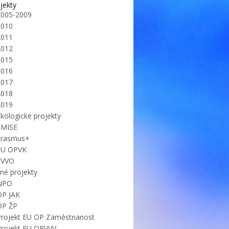
jekty
2005-2009
2010
2011
2012
2015
2016
2017
2018
2019
kologické projekty
EMISE
Erasmus+
EU OPVK
EVVO
iné projekty
NPO
OP JAK
OP ŽP
Projekt EU OP Zaměstnanost
Projekt EU OPVVV