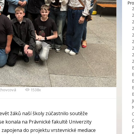
Pro
E
echovcová
1538x
J
evět žáků naší školy zúčastnilo soutěže
 se konala na Právnické fakultě Univerzity
e zapojena do projektu vrstevnické mediace