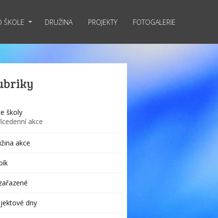
O ŠKOLE
DRUŽINA
PROJEKTY
FOTOGALERIE
ubriky
e školy
Vícedenní akce
žina akce
bík
zařazené
jektové dny