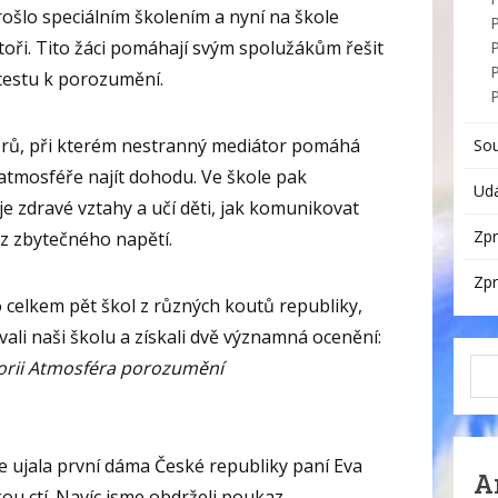
rošlo speciálním školením a nyní na škole
toři. Tito žáci pomáhají svým spolužákům řešit
P
 cestu k porozumění.
orů, při kterém nestranný mediátor pomáhá
So
atmosféře najít dohodu. Ve škole pak
Udá
e zdravé vztahy a učí děti, jak komunikovat
Zpr
bez zbytečného napětí.
Zpr
o celkem pět škol z různých koutů republiky,
ali naši školu a získali dvě významná ocenění:
gorii Atmosféra porozumění
e ujala první dáma České republiky paní Eva
A
kou ctí. Navíc jsme obdrželi poukaz