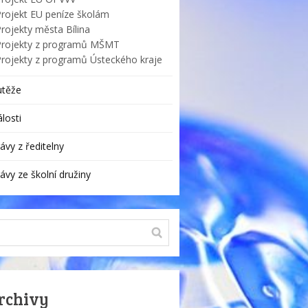
Projekt EU peníze školám
rojekty města Bílina
Projekty z programů MŠMT
Projekty z programů Ústeckého kraje
utěže
losti
ávy z ředitelny
ávy ze školní družiny
rchivy