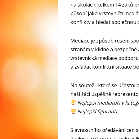
na školách, celkem 14 žáků p
působí jako vrstevničtí mediá
konflikty a hledat společnou
Mediace je způsob řešení sp
stranám v klidné a bezpečné 
vrstevnická mediace podporuj
a zvládat konfliktní situace 
Na soutěži, které se účastnil
naši žáci úspěšně reprezentov
Nejlepší mediátoři v kate
Nejlepší figuranti
Slavnostního předávání cen s
Pavlová, což pro nás bylo vel