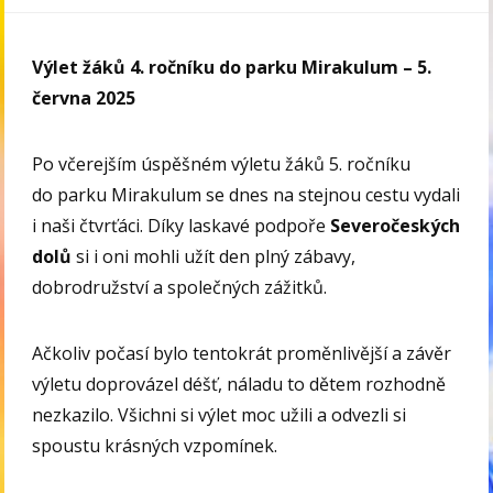
Výlet žáků 4. ročníku do parku Mirakulum – 5.
června 2025
Po včerejším úspěšném výletu žáků 5. ročníku
do parku Mirakulum se dnes na stejnou cestu vydali
i naši čtvrťáci. Díky laskavé podpoře
Severočeských
dolů
si i oni mohli užít den plný zábavy,
dobrodružství a společných zážitků.
Ačkoliv počasí bylo tentokrát proměnlivější a závěr
výletu doprovázel déšť, náladu to dětem rozhodně
nezkazilo. Všichni si výlet moc užili a odvezli si
spoustu krásných vzpomínek.