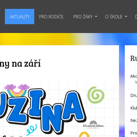
AKTUALITY
PRO RODIČE
PRO ŽÁKY
O ŠKOLE
R
ny na září
Akc
Dru
Klu
Ne
Pro