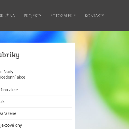
DRUŽINA
PROJEKTY
FOTOGALERIE
KONTAKTY
ubriky
e školy
Vícedenní akce
žina akce
bík
zařazené
jektové dny