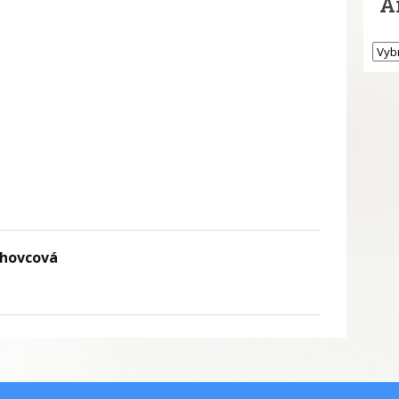
A
chovcová