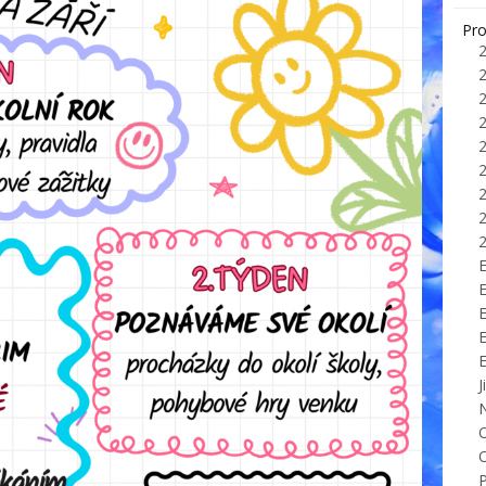
Pro
E
J