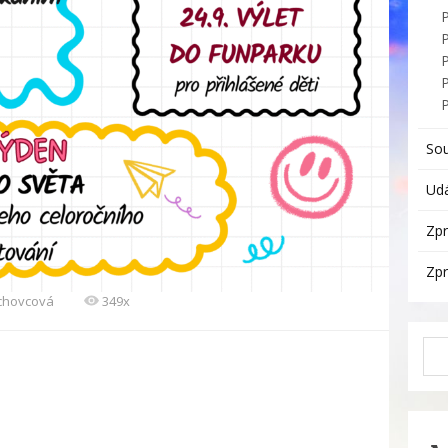
P
So
Udá
Zpr
Zpr
echovcová
349x