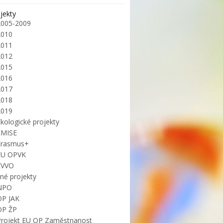
jekty
2005-2009
2010
2011
2012
2015
2016
2017
2018
2019
kologické projekty
EMISE
Erasmus+
EU OPVK
EVVO
iné projekty
NPO
OP JAK
OP ŽP
Projekt EU OP Zaměstnanost