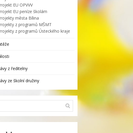
Projekt EU OPVVV
Projekt EU peníze školám
rojekty města Bílina
Projekty z programů MŠMT
Projekty z programů Ústeckého kraje
utěže
losti
ávy z ředitelny
ávy ze školní družiny