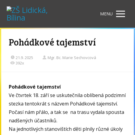
MENU
Pohádkové tajemství
21.9. 2025
Mgr. Bc. Marie Sechovcová
392x
Pohádkové tajemství
Ve čtvrtek 18. září se uskutečnila oblíbená podzimní
stezka tentokrát s názvem Pohádkové tajemství.
Počasí nám přálo, a tak se na trasu vydala spousta
nadšených účastníků.
Na jednotlivých stanovištích děti plnily různé úkoly