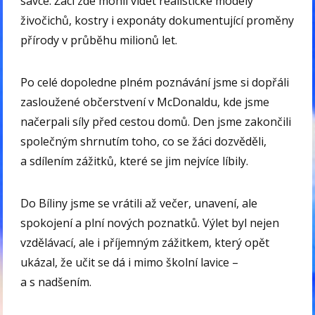
savce. Žáci zde mohli vidět realistické modely
živočichů, kostry i exponáty dokumentující proměny
přírody v průběhu milionů let.
Po celé dopoledne plném poznávání jsme si dopřáli
zasloužené občerstvení v McDonaldu, kde jsme
načerpali síly před cestou domů. Den jsme zakončili
společným shrnutím toho, co se žáci dozvěděli,
a sdílením zážitků, které se jim nejvíce líbily.
Do Bíliny jsme se vrátili až večer, unavení, ale
spokojení a plní nových poznatků. Výlet byl nejen
vzdělávací, ale i příjemným zážitkem, který opět
ukázal, že učit se dá i mimo školní lavice –
a s nadšením.