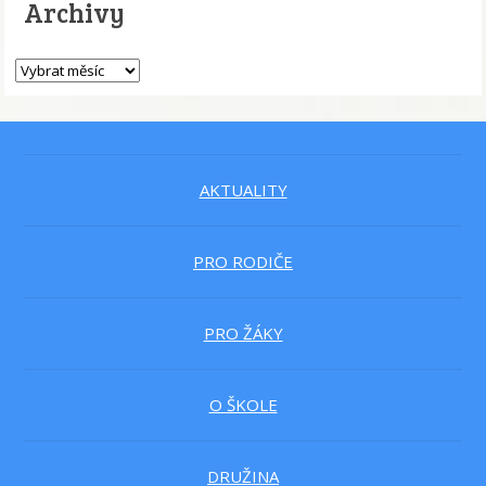
Archivy
AKTUALITY
PRO RODIČE
PRO ŽÁKY
O ŠKOLE
DRUŽINA