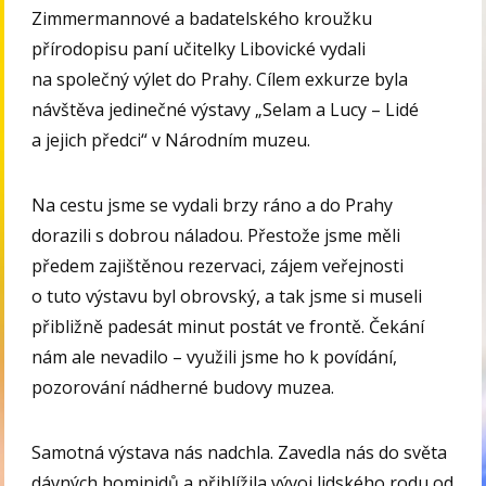
Zimmermannové a badatelského kroužku
přírodopisu paní učitelky Libovické vydali
na společný výlet do Prahy. Cílem exkurze byla
návštěva jedinečné výstavy „Selam a Lucy – Lidé
a jejich předci“ v Národním muzeu.
Na cestu jsme se vydali brzy ráno a do Prahy
dorazili s dobrou náladou. Přestože jsme měli
předem zajištěnou rezervaci, zájem veřejnosti
o tuto výstavu byl obrovský, a tak jsme si museli
přibližně padesát minut postát ve frontě. Čekání
nám ale nevadilo – využili jsme ho k povídání,
pozorování nádherné budovy muzea.
Samotná výstava nás nadchla. Zavedla nás do světa
dávných hominidů a přiblížila vývoj lidského rodu od