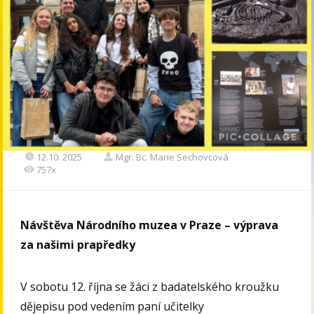
12.10. 2025
Mgr. Bc. Marie Sechovcová
757x
Návštěva Národního muzea v Praze – výprava
za našimi prapředky
V sobotu 12. října se žáci z badatelského kroužku
dějepisu pod vedením paní učitelky