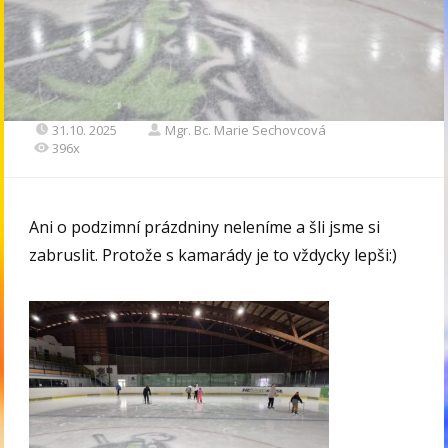
31.10. 2025
Mgr. Bc. Marie Sechovcová
396x
Ani o podzimní prázdniny neleníme a šli jsme si
zabruslit. Protože s kamarády je to vždycky lepši:)