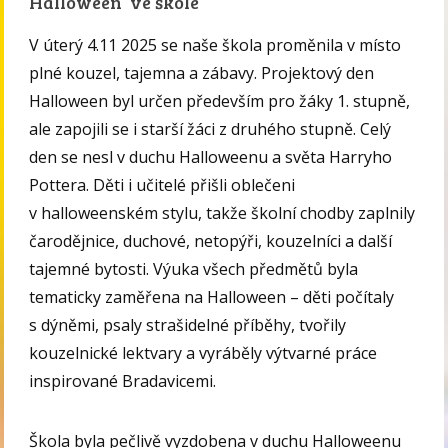
Halloween ve škole
V úterý 4.11 2025 se naše škola proměnila v místo
plné kouzel, tajemna a zábavy. Projektový den
Halloween byl určen především pro žáky 1. stupně,
ale zapojili se i starší žáci z druhého stupně. Celý
den se nesl v duchu Halloweenu a světa Harryho
Pottera. Děti i učitelé přišli oblečeni
v halloweenském stylu, takže školní chodby zaplnily
čarodějnice, duchové, netopýři, kouzelníci a další
tajemné bytosti. Výuka všech předmětů byla
tematicky zaměřena na Halloween – děti počítaly
s dýněmi, psaly strašidelné příběhy, tvořily
kouzelnické lektvary a vyráběly výtvarné práce
inspirované Bradavicemi.
Škola byla pečlivě vyzdobena v duchu Halloweenu